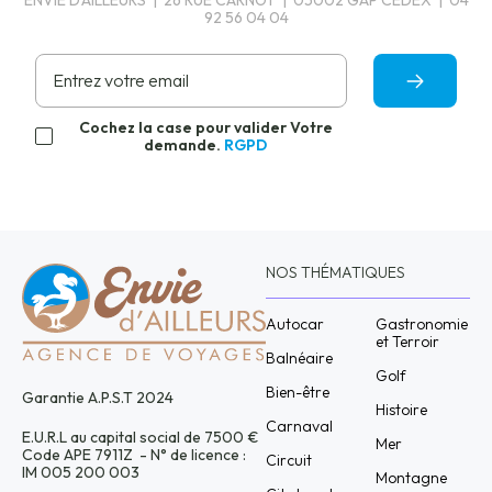
ENVIE D'AILLEURS | 26 RUE CARNOT | 05002 GAP CEDEX | 04
92 56 04 04
Cochez la case pour valider Votre
demande.
RGPD
NOS THÉMATIQUES
Autocar
Gastronomie
et Terroir
Balnéaire
Golf
Bien-être
Garantie A.P.S.T 2024
Histoire
Carnaval
E.U.R.L au capital social de 7500 €
Mer
Code APE 7911Z - N° de licence :
Circuit
IM 005 200 003
Montagne