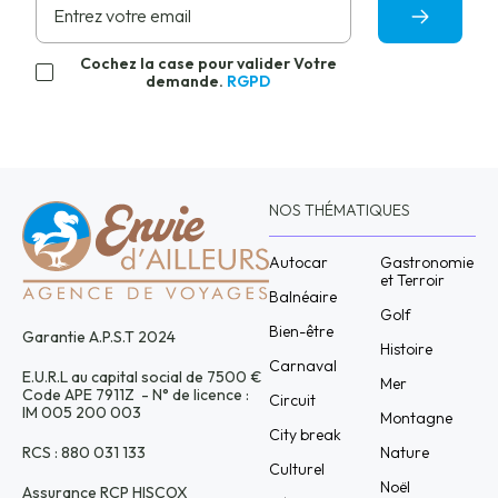
Cochez la case pour valider Votre
demande.
RGPD
NOS THÉMATIQUES
Autocar
Gastronomie
et Terroir
Balnéaire
Golf
Bien-être
Garantie A.P.S.T 2024
Histoire
Carnaval
E.U.R.L au capital social de 7500 €
Mer
Code APE 7911Z - N° de licence :
Circuit
IM 005 200 003
Montagne
City break
Nature
RCS : 880 031 133
Culturel
Noël
Assurance RCP HISCOX