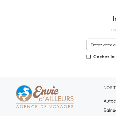
I
EN
Cochez la
NOS 
Autoc
Balné