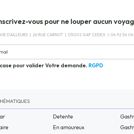
nscrivez-vous pour ne louper aucun voya
VIE D'AILLEURS | 26 RUE CARNOT | 05002 GAP CEDEX | 04 92 56 04
 case pour valider Votre demande.
RGPD
THÉMATIQUES
ar
Detente
Gast
aire
En amoureux
Gastr