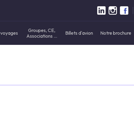
Groupes, CE,
 voyages
Billets d'avion
Notre brochure
Associations ...